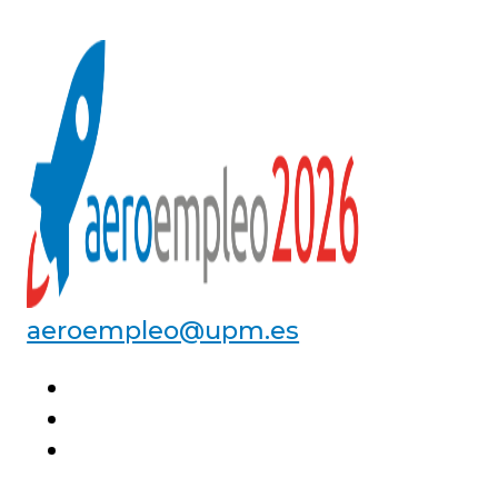
ingeniería del EA
Ponente: D. Rafael Gómez,
General de División
aeroempleo@upm.es