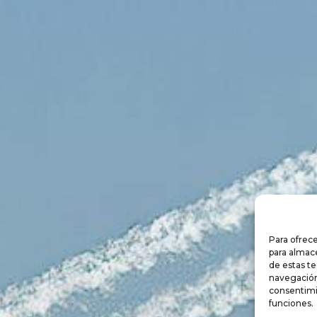
Para ofrece
para almace
de estas t
navegación 
consentimi
funciones.