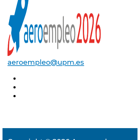
aeroempleo@upm.es