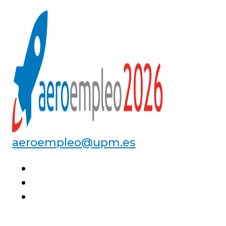
aeroempleo@upm.es